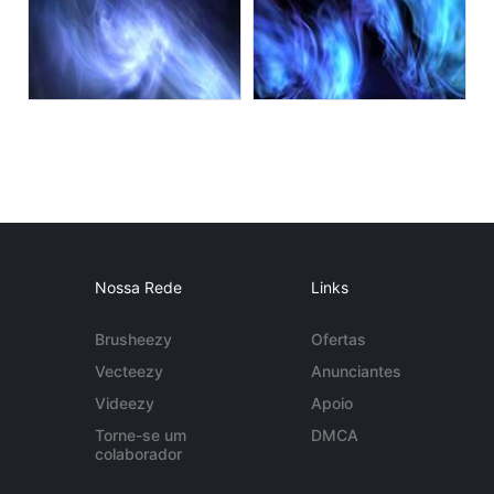
Nossa Rede
Links
Brusheezy
Ofertas
Vecteezy
Anunciantes
Videezy
Apoio
Torne-se um
DMCA
colaborador