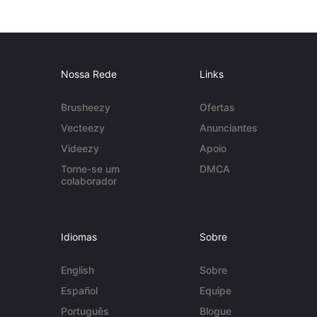
Nossa Rede
Links
Brusheezy
Ofertas
Vecteezy
Anunciantes
Videezy
Apoio
Torne-se um
DMCA
colaborador
Idiomas
Sobre
English
Sobre
Español
Equipe
Português
Blogue