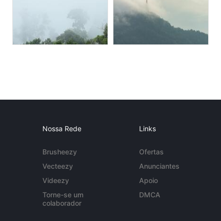
Nossa Rede
Links
Brusheezy
Ofertas
Vecteezy
Anunciantes
Videezy
Apoio
Torne-se um
DMCA
colaborador