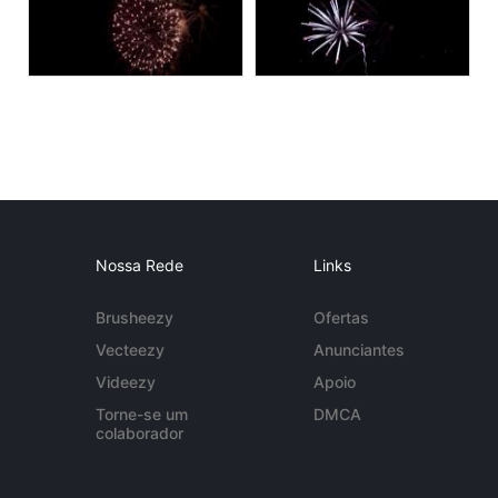
Nossa Rede
Links
Brusheezy
Ofertas
Vecteezy
Anunciantes
Videezy
Apoio
Torne-se um
DMCA
colaborador