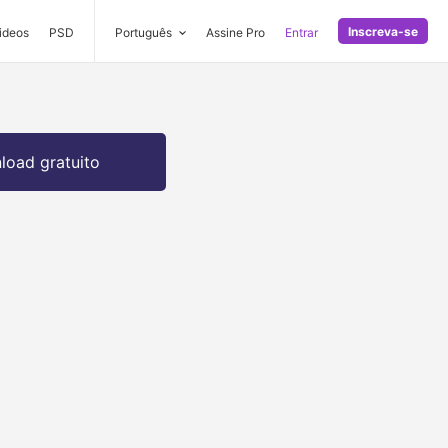
Inscreva-se
ideos
PSD
Português
Assine Pro
Entrar
oad gratuito