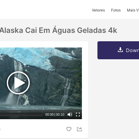
Vetores
Fotos
Mais V
Alaska Cai Em Águas Geladas 4k
Downl
00:00
|
00:10
S