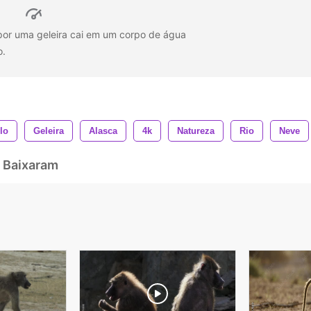
or uma geleira cai em um corpo de água
o.
lo
Geleira
Alasca
4k
Natureza
Rio
Neve
 Baixaram