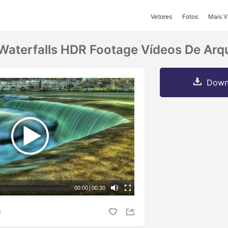
Vetores
Fotos
Mais V
Waterfalls HDR Footage Vídeos De Arq
Downl
00:00
|
00:30
S