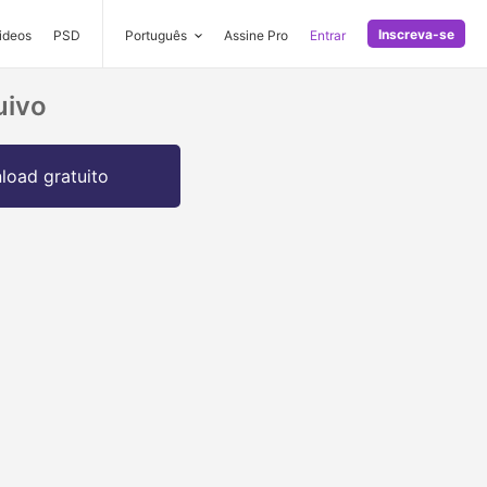
Inscreva-se
ideos
PSD
Português
Assine Pro
Entrar
uivo
oad gratuito