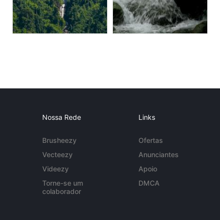
Nossa Rede
Links
Brusheezy
Ofertas
Vecteezy
Anunciantes
Videezy
Apoio
Torne-se um
DMCA
colaborador