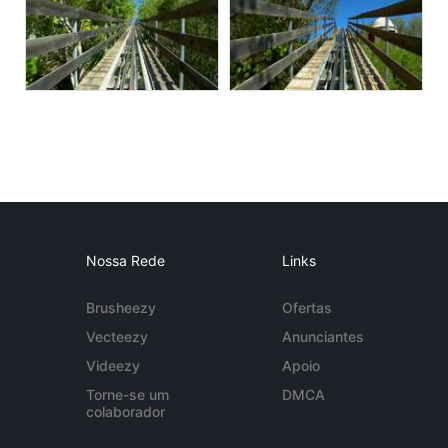
Nossa Rede
Links
Brusheezy
Ofertas
Vecteezy
Anunciantes
Videezy
Apoio
Torne-se um
DMCA
colaborador