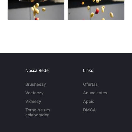
Nossa Rede
Links
Brusheezy
Ofertas
Vecteezy
Anunciantes
Videezy
Apoio
Torne-se um
DMCA
colaborador