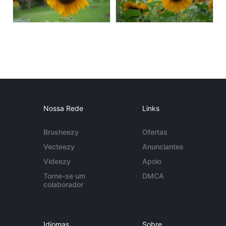
Nossa Rede
Links
Brusheezy
Ofertas
Vecteezy
Anunciantes
Videezy
Apoio
Torne-se um
DMCA
colaborador
Idiomas
Sobre