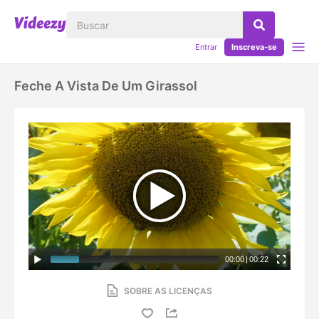
Entrar
Inscreva-se
Feche A Vista De Um Girassol
00:00
|
00:22
SOBRE AS LICENÇAS