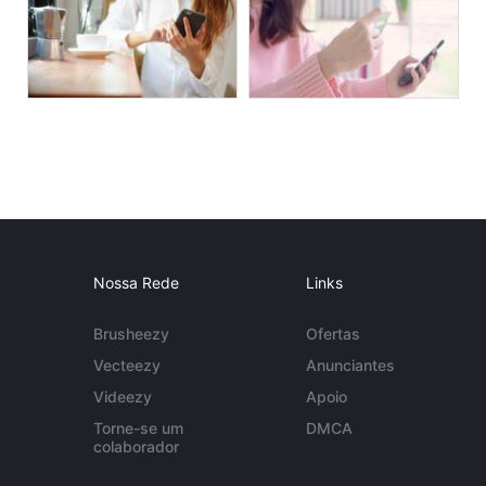
Nossa Rede
Links
Brusheezy
Ofertas
Vecteezy
Anunciantes
Videezy
Apoio
Torne-se um
DMCA
colaborador