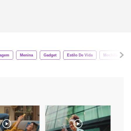
iagem
Menina
Gadget
Estilo De Vida
Mochila
F