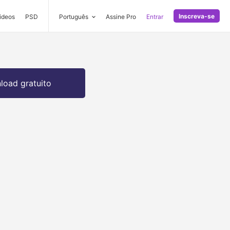
Inscreva-se
ideos
PSD
Português
Assine Pro
Entrar
oad gratuito