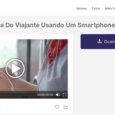
Vetores
Fotos
Mais V
ica Do Viajante Usando Um Smartphone
Downl
00:00
|
00:10
S