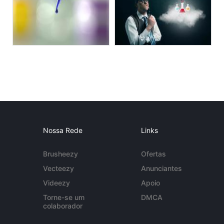
Nossa Rede
Links
Brusheezy
Ofertas
Vecteezy
Anunciantes
Videezy
Apoio
Torne-se um
DMCA
colaborador