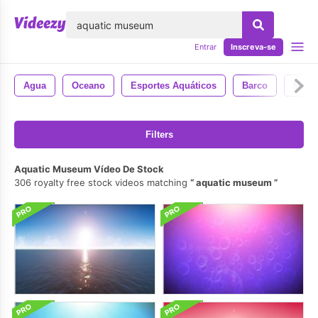
echar
Entrar
Inscreva-se
Agua
Oceano
Esportes Aquáticos
Barco
Mar
Filters
Aquatic Museum Vídeo De Stock
306 royalty free stock videos matching
aquatic museum