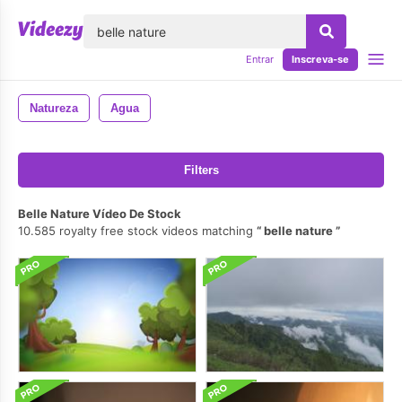
echar
Entrar
Inscreva-se
Natureza
Agua
Filters
Belle Nature Vídeo De Stock
10.585 royalty free stock videos matching
belle nature