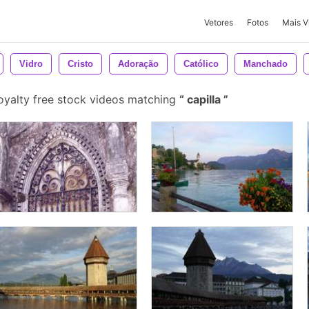
Vetores
Fotos
Mais V
Vidro
Cristo
Adoração
Católico
Manchado
oyalty free stock videos matching
capilla