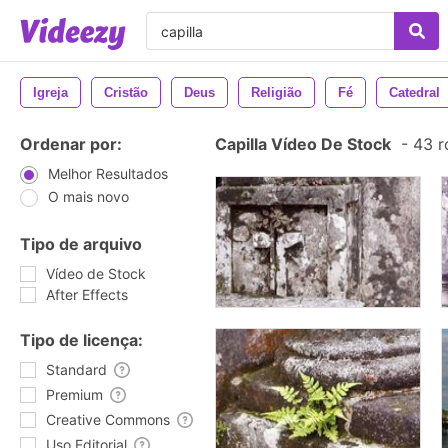
Igreja
Cristão
Deus
Religião
Fé
Catedral
Ordenar por:
Capilla Vídeo De Stock
-
43 r
Melhor Resultados
O mais novo
Tipo de arquivo
Vídeo de Stock
After Effects
Tipo de licença:
Standard
Premium
Creative Commons
Uso Editorial