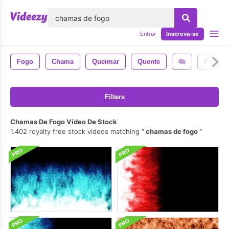
echar
Entrar
Inscreva-se
Fogo
Chama
Queimar
Quente
4k
Fundo
Filters
Chamas De Fogo Vídeo De Stock
1.402 royalty free stock videos matching
chamas de fogo