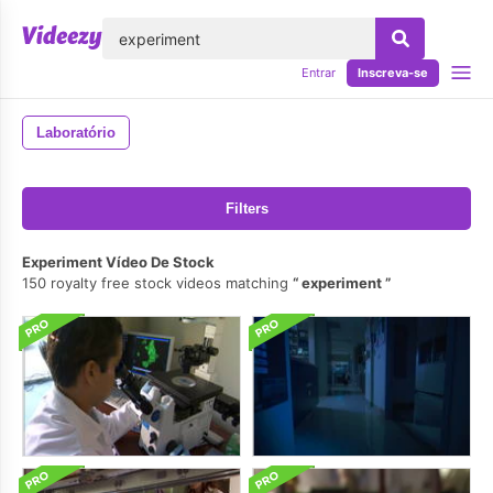
echar
Entrar
Inscreva-se
Laboratório
Filters
Experiment Vídeo De Stock
150 royalty free stock videos matching
experiment