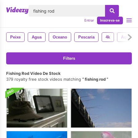
echar
Entrar
Inscreva-se
Peixe
Agua
Oceano
Pescaria
4k
Aquário
Filters
Fishing Rod Vídeo De Stock
379 royalty free stock videos matching
fishing rod