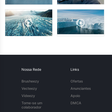
Nossa Rede
Links
Brusheezy
Ofertas
Vecteezy
Anunciantes
Videezy
Apoio
Torne-se um
DMCA
colaborador