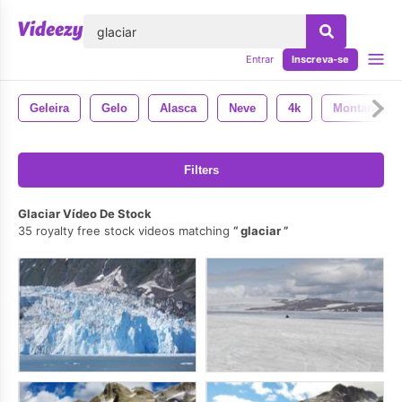
echar
Entrar
Inscreva-se
Geleira
Gelo
Alasca
Neve
4k
Montanha
Filters
Glaciar Vídeo De Stock
35 royalty free stock videos matching
glaciar