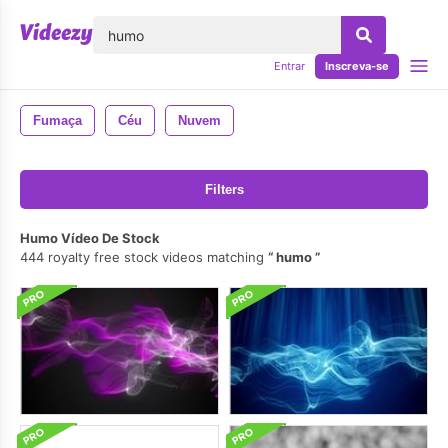
echar
Entrar
Inscreva-se
Fumaça
Céu
Nuvem
Filters
Humo Vídeo De Stock
444 royalty free stock videos matching
humo