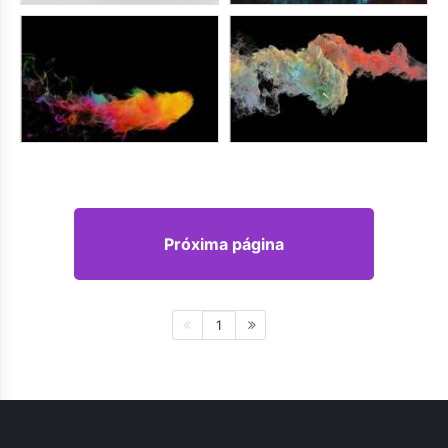
Próxima página
1