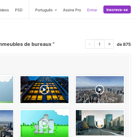
Inscreva-se
ideos
PSD
Português
Assine Pro
Entrar
mmeubles de bureaux
de 875
1