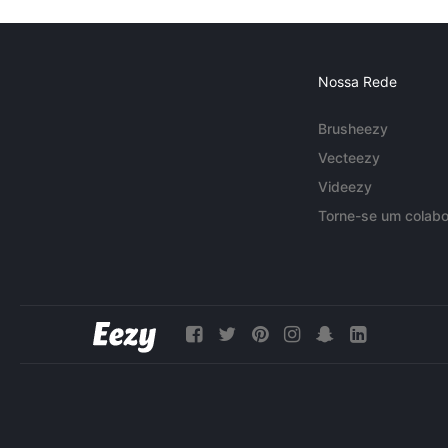
Nossa Rede
Brusheezy
Vecteezy
Videezy
Torne-se um colabo