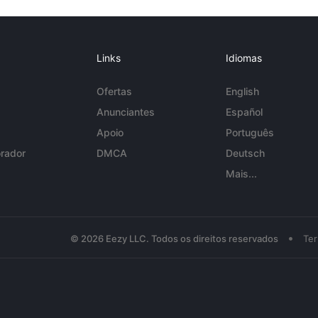
Links
Idiomas
Ofertas
English
Anunciantes
Español
Apoio
Português
rador
DMCA
Deutsch
Mais...
•
© 2026 Eezy LLC. Todos os direitos reservados
Te