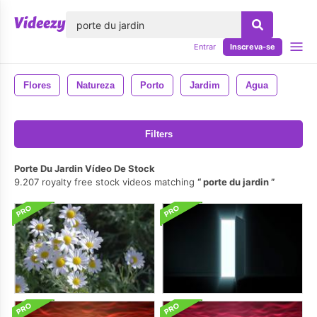
echar
Entrar
Inscreva-se
Flores
Natureza
Porto
Jardim
Agua
Filters
Porte Du Jardin Vídeo De Stock
9.207 royalty free stock videos matching
porte du jardin