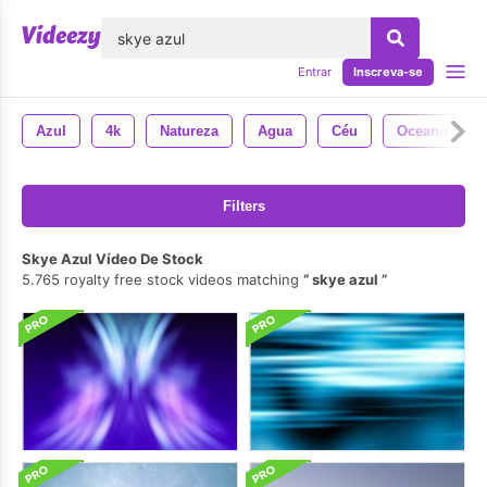
echar
Entrar
Inscreva-se
Azul
4k
Natureza
Agua
Céu
Oceano
Filters
Skye Azul Vídeo De Stock
5.765 royalty free stock videos matching
skye azul