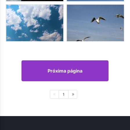
Próxima página
1