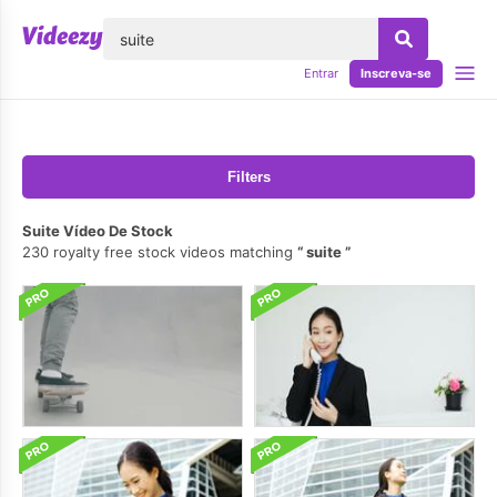
echar
Entrar
Inscreva-se
Filters
Suite Vídeo De Stock
230 royalty free stock videos matching
suite