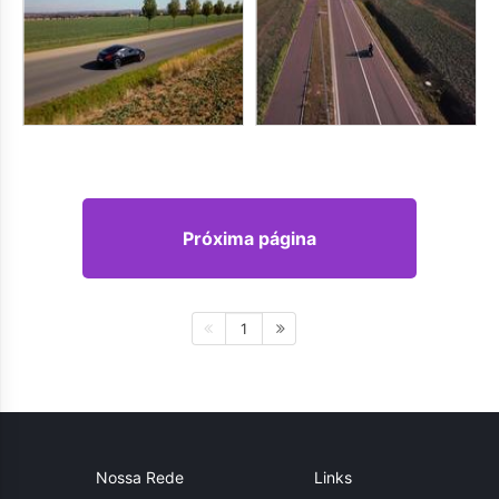
Próxima página
1
Nossa Rede
Links