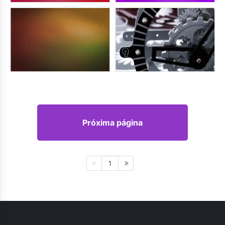
Próxima página
1