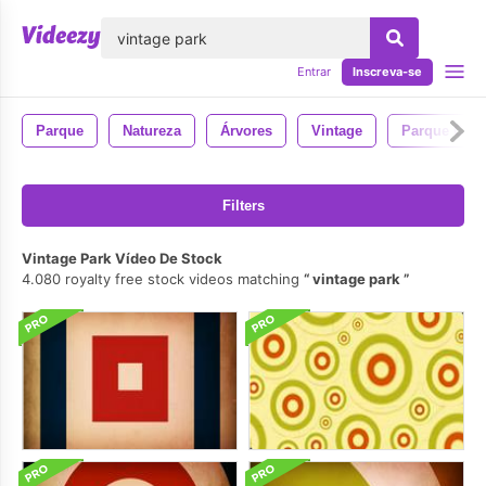
echar
Entrar
Inscreva-se
Parque
Natureza
Árvores
Vintage
Parque Cent
Filters
Vintage Park Vídeo De Stock
4.080 royalty free stock videos matching
vintage park