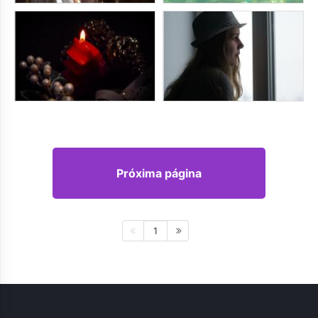
Próxima página
1