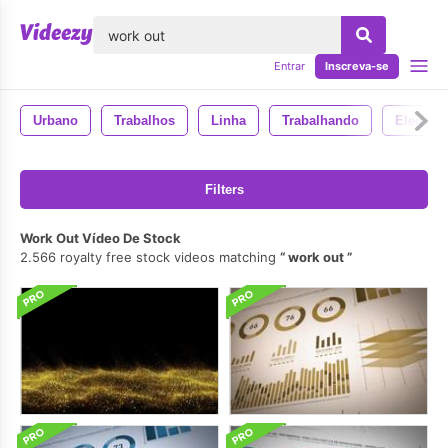
echar
Entrar
Inscreva-se
Urbano
Trabalhos
Linha
Trabalhando
Elegant
Filters
Work Out Vídeo De Stock
2.566 royalty free stock videos matching
work out