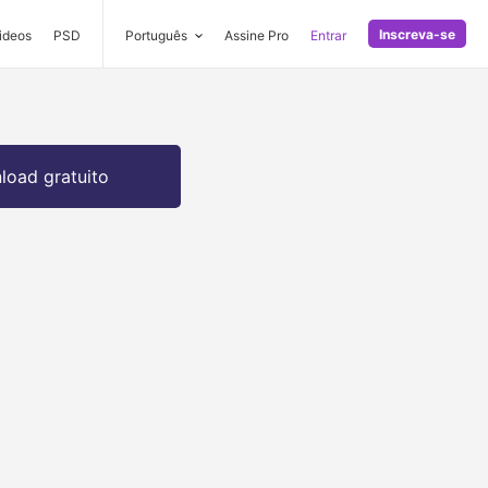
Inscreva-se
ideos
PSD
Português
Assine Pro
Entrar
oad gratuito