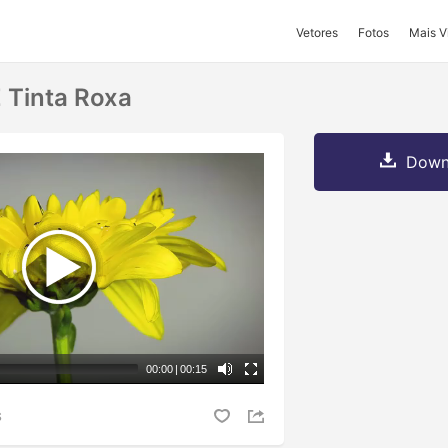
Vetores
Fotos
Mais V
E Tinta Roxa
Downl
00:00
|
00:15
S