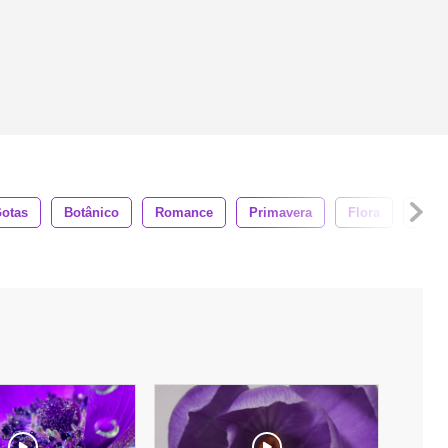
otas
Botânico
Romance
Primavera
Flora
Plant