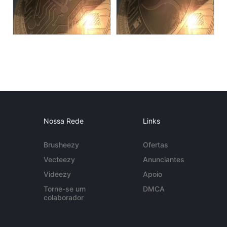
Nossa Rede
Links
Brusheezy
Ofertas
Vecteezy
Anunciantes
Videezy
Apoio
Torne-se um
DMCA
colaborador