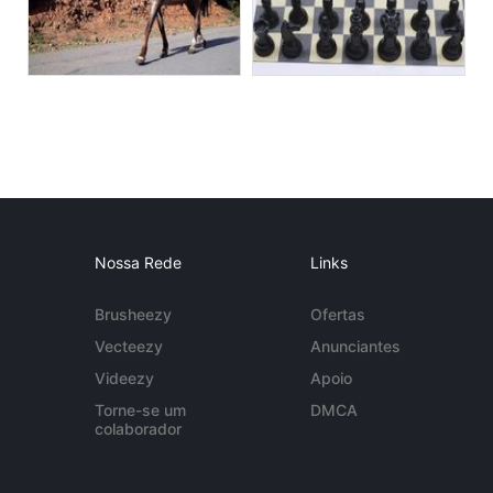
Nossa Rede
Links
Brusheezy
Ofertas
Vecteezy
Anunciantes
Videezy
Apoio
Torne-se um
DMCA
colaborador