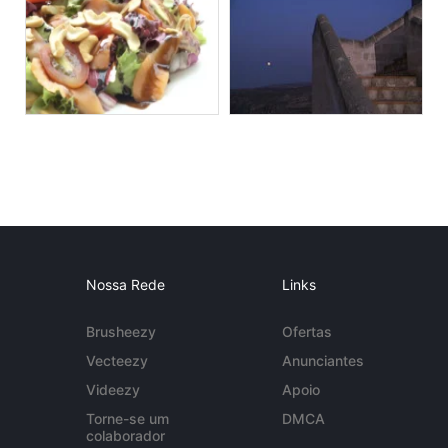
Nossa Rede
Links
Brusheezy
Ofertas
Vecteezy
Anunciantes
Videezy
Apoio
Torne-se um
DMCA
colaborador