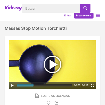
Entrar
Inscreva-se
Massas Stop Motion Torchietti
00:00
|
00:12
SOBRE AS LICENÇAS