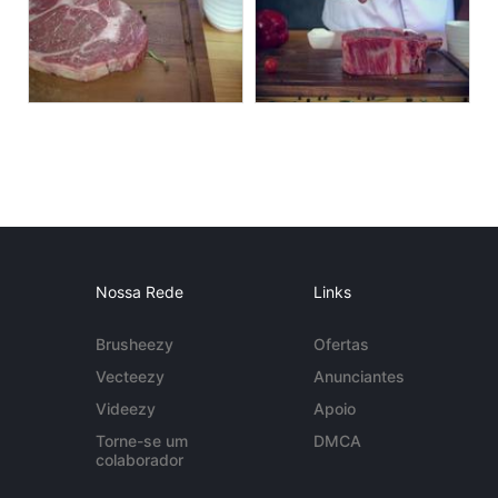
Nossa Rede
Links
Brusheezy
Ofertas
Vecteezy
Anunciantes
Videezy
Apoio
Torne-se um
DMCA
colaborador