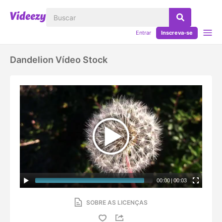
Entrar
Inscreva-se
Dandelion Vídeo Stock
00:00
|
00:03
SOBRE AS LICENÇAS