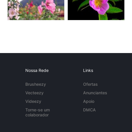
Nossa Rede
Links
Brusheezy
Ofertas
Vecteezy
Anunciantes
Videezy
Apoio
Torne-se um
DMCA
colaborador