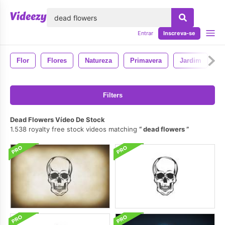
echar
Entrar
Inscreva-se
Flor
Flores
Natureza
Primavera
Jardim
A
Filters
Dead Flowers Vídeo De Stock
1.538 royalty free stock videos matching
dead flowers