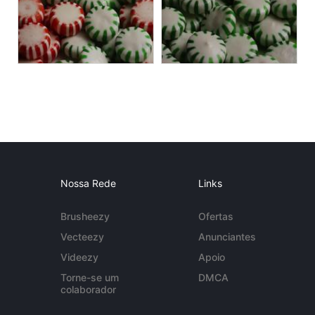
Nossa Rede
Links
Brusheezy
Ofertas
Vecteezy
Anunciantes
Videezy
Apoio
Torne-se um
DMCA
colaborador