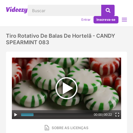
Entrar
Inscreva-se
Tiro Rotativo De Balas De Hortelã - CANDY
SPEARMINT 083
00:00
|
00:22
SOBRE AS LICENÇAS