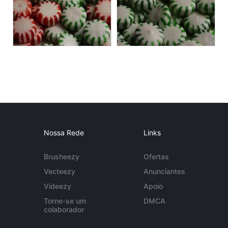
Nossa Rede
Links
Brusheezy
Ofertas
Vecteezy
Anunciantes
Videezy
Apoio
Torne-se um
DMCA
colaborador