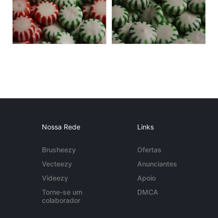
Nossa Rede
Links
Brusheezy
Ofertas
Vecteezy
Anunciantes
Videezy
Apoio
Torne-se um
DMCA
colaborador