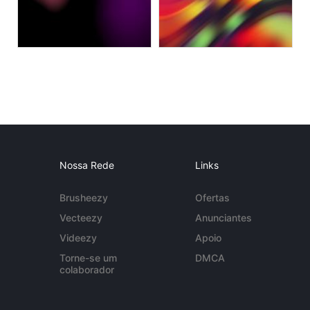
Nossa Rede
Links
Brusheezy
Ofertas
Vecteezy
Anunciantes
Videezy
Apoio
Torne-se um
DMCA
colaborador