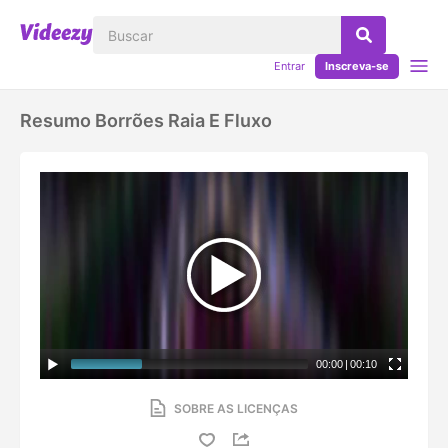
Entrar
Inscreva-se
Resumo Borrões Raia E Fluxo
00:00
|
00:10
SOBRE AS LICENÇAS