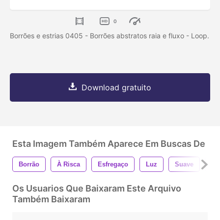
0
Borrões e estrias 0405 - Borrões abstratos raia e fluxo - Loop.
Download gratuito
Esta Imagem Também Aparece Em Buscas De
Borrão
À Risca
Esfregaço
Luz
Suave
Bo
Os Usuarios Que Baixaram Este Arquivo
Também Baixaram