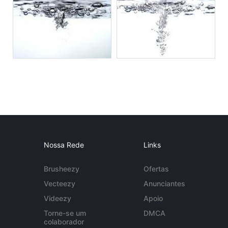
Nossa Rede
Links
Brusheezy
Ofertas
Vecteezy
Anunciantes
Videezy
Apoio
Torne-se um
DMCA
colaborador