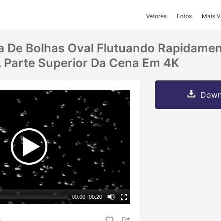
Vetores
Fotos
Mais V
 De Bolhas Oval Flutuando Rapidamen
 A Parte Superior Da Cena Em 4K
Downl
00:00
|
00:20
S