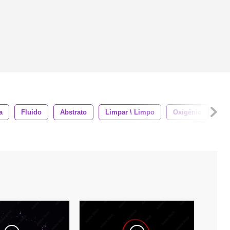
a
Fluido
Abstrato
Limpar \ Limpo
Oxigênio
Pu