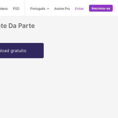
Inscreva-se
ideos
PSD
Português
Assine Pro
Entrar
te Da Parte
oad gratuito