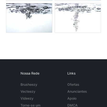
Nossa Rede
Links
Brusheezy
Ofertas
Vecteezy
Anunciantes
Videezy
Apoio
Torne-se um
DMCA