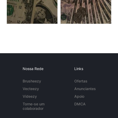
Nossa Rede
Links
Brusheezy
Ofertas
Vecteezy
Anunciantes
Videezy
Apoio
Torne-se um
DMCA
colaborador