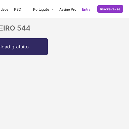
Inscreva-se
ideos
PSD
Português
Assine Pro
Entrar
HEIRO 544
oad gratuito