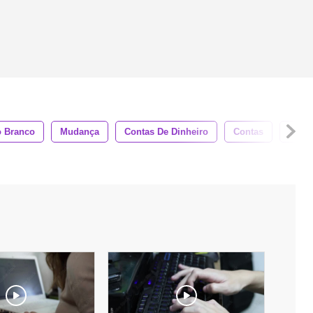
o Branco
Mudança
Contas De Dinheiro
Contas
Close