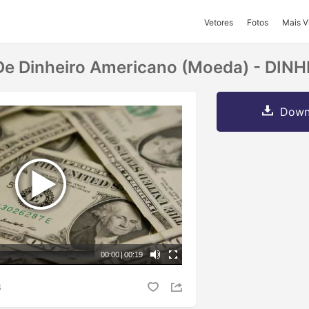
Vetores
Fotos
Mais V
 De Dinheiro Americano (moeda) - DIN
Downl
00:00
|
00:19
S