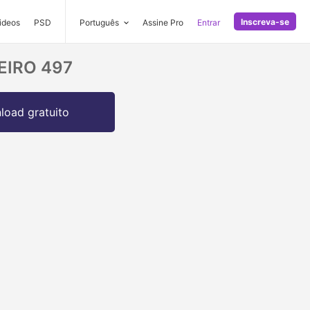
Inscreva-se
ideos
PSD
Português
Assine Pro
Entrar
HEIRO 497
oad gratuito