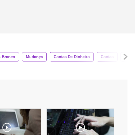
o Branco
Mudança
Contas De Dinheiro
Contas
Close