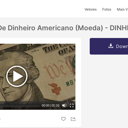
Vetores
Fotos
Mais V
 De Dinheiro Americano (moeda) - DIN
Downl
00:00
|
00:20
S