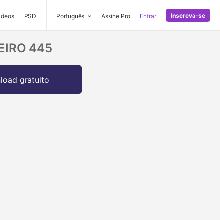
Inscreva-se
ideos
PSD
Português
Assine Pro
Entrar
HEIRO 445
oad gratuito