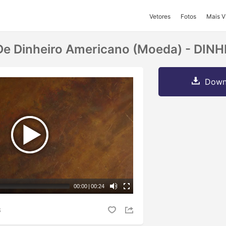
Vetores
Fotos
Mais V
 De Dinheiro Americano (moeda) - DIN
Downl
00:00
|
00:24
S