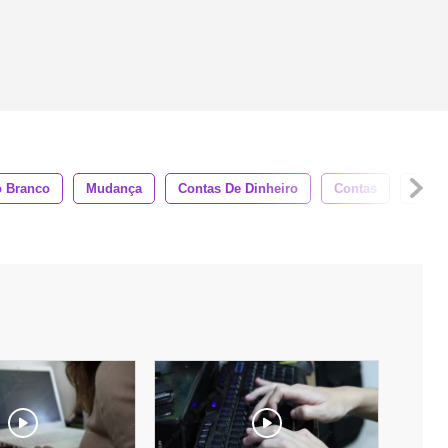
o Branco
Mudança
Contas De Dinheiro
Contas
Close