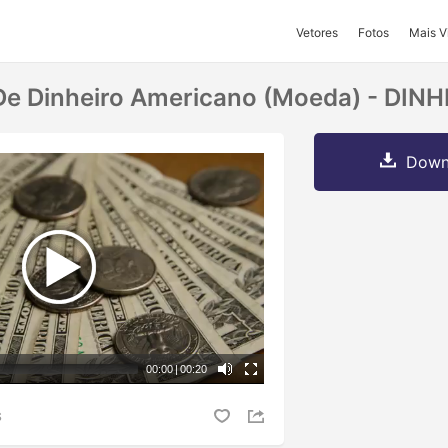
Vetores
Fotos
Mais V
 De Dinheiro Americano (moeda) - DIN
Downl
00:00
|
00:20
S