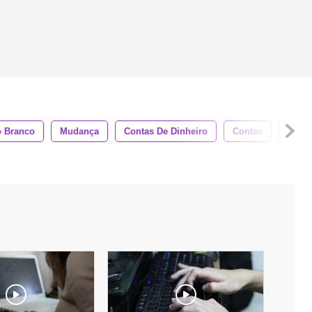
o Branco
Mudança
Contas De Dinheiro
Contas
Close