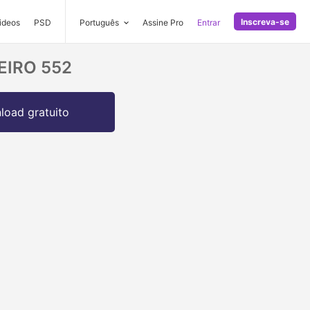
Inscreva-se
ideos
PSD
Português
Assine Pro
Entrar
HEIRO 552
oad gratuito