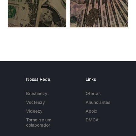
Nossa Rede
Links
Brusheezy
Ofertas
Vecteezy
Anunciantes
Videezy
Apoio
Torne-se um
DMCA
colaborador