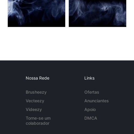
Nossa Rede
Links
Brusheezy
Ofertas
Vecteezy
Anunciantes
Videezy
Apoio
Torne-se um
DMCA
colaborador