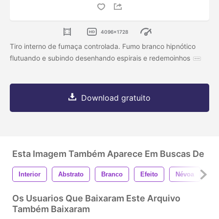
4096x1728
Tiro interno de fumaça controlada. Fumo branco hipnótico
flutuando e subindo desenhando espirais e redemoinhos
Download gratuito
Esta Imagem Também Aparece Em Buscas De
Interior
Abstrato
Branco
Efeito
Névoa
F
Os Usuarios Que Baixaram Este Arquivo
Também Baixaram